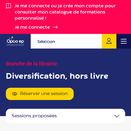
Gestion des cookies
Je me connecte ou je crée mon compte pour
consulter mon catalogue de formations
personnalisé !
Je me connecte
Me
Branche de la librairie
Diversification, hors livre
Réserver une session
sessions proposées