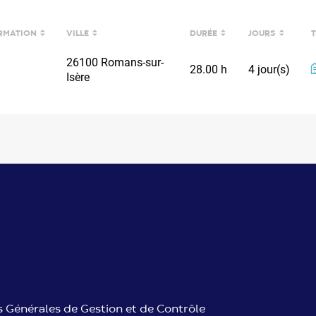
RMATION
VILLE
DURÉE
JOURS
RMATION
LIEU
DURÉE
JOURS
T
26100 Romans-sur-
28.00 h
4 jour(s)
Isère
 Générales de Gestion et de Contrôle