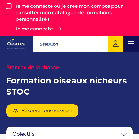
Gestion des cookies
Je me connecte ou je crée mon compte pour
consulter mon catalogue de formations
personnalisé !
Je me connecte
Me
Branche de la chasse
Formation oiseaux nicheurs
STOC
Réserver une session
objectifs