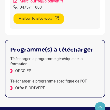
Marc.jouffre@biodivert.fr
0475711860
Visiter le site web
programme(s) à télécharger
Télécharger le programme générique de la
formation
OPCO EP
Télécharger le programme spécifique de l’OF
Offre BIODI’VERT
Retour