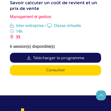
Savoir calculer un coût de revient et un
prix de vente
Management et gestion
Inter-entreprise /
Classe virtuelle
14h
35
6 session(s) disponible(s)
Télécharger le programme
Consulter
Retour